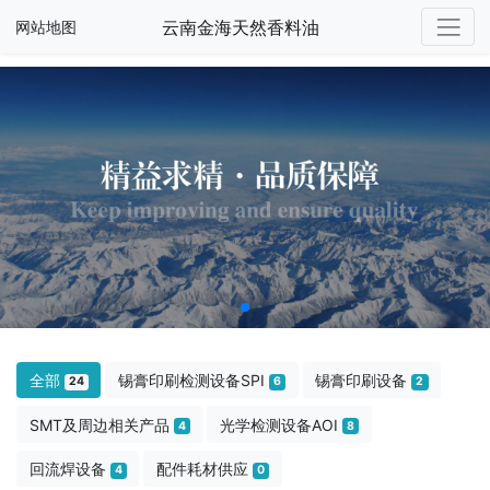
云南金海天然香料油
网站地图
全部
锡膏印刷检测设备SPI
锡膏印刷设备
24
6
2
SMT及周边相关产品
光学检测设备AOI
4
8
回流焊设备
配件耗材供应
4
0